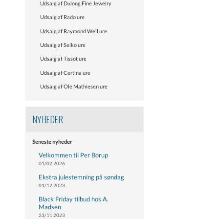
Udsalg af Dulong Fine Jewelry
Udsalg af Rado ure
Udsalg af Raymond Weil ure
Udsalg af Seiko ure
Udsalg af Tissot ure
Udsalg af Certina ure
Udsalg af Ole Mathiesen ure
NYHEDER
Seneste nyheder
Velkommen til Per Borup
01/02 2026
Ekstra julestemning på søndag
01/12 2023
Black Friday tilbud hos A.
Madsen
23/11 2023