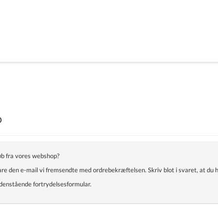
b
køb fra vores webshop?
are den e-mail vi fremsendte med ordrebekræftelsen. Skriv blot i svaret, at du h
edenstående fortrydelsesformular.