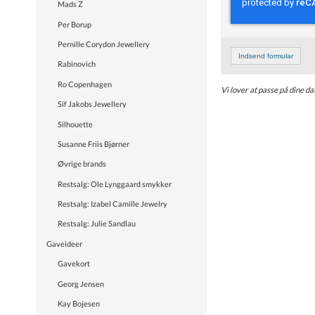
Mads Z
Per Borup
Pernille Corydon Jewellery
Indsend formular
Rabinovich
Ro Copenhagen
Vi lover at passe på dine da
Sif Jakobs Jewellery
Silhouette
Susanne Friis Bjørner
Øvrige brands
Restsalg: Ole Lynggaard smykker
Restsalg: Izabel Camille Jewelry
Restsalg: Julie Sandlau
Gaveideer
Gavekort
Georg Jensen
Kay Bojesen