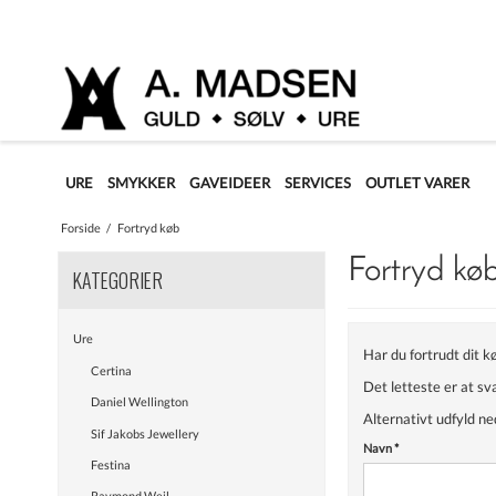
URE
SMYKKER
GAVEIDEER
SERVICES
OUTLET VARER
Forside
/
Fortryd køb
Fortryd kø
KATEGORIER
Ure
Har du fortrudt dit 
Certina
Det letteste er at sv
Daniel Wellington
Alternativt udfyld n
Sif Jakobs Jewellery
Navn
*
Festina
Raymond Weil