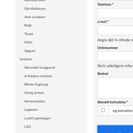
Telefonnr.
*
Ole Mathiesen
Arne Jacobsen
e-mail
*
Rado
Tissot
Angiv det 4-cifrede 
Seiko
Ordrenummer
Vægure
Smykker
Skriv yderligere info
Alexander Lynggaard
Besked
A. Madsen smykker
Blicher Fuglsang
Georg Jensen
Herresmykker
Bekræft fortrydelse
*
Lapponia
Jeg bekræfter,
Lund Copenhagen
L&G